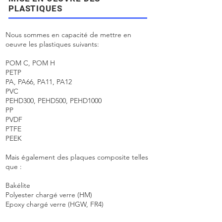
PLASTIQUES
Nous sommes en capacité de mettre en
oeuvre les plastiques suivants:
POM C, POM H
PETP
PA, PA66, PA11, PA12
PVC
PEHD300, PEHD500, PEHD1000
PP
PVDF
PTFE
PEEK
Mais également des plaques composite telles
que :
Bakélite
Polyester chargé verre (HM)
Epoxy chargé verre (HGW, FR4)