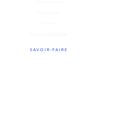
Réalisations
Références
Contact
Politique Qualité
SAVOIR-FAIRE
Usinage plastique
Chaudronnerie plastique
Thermoformage
Découpe, galbage, collage, soudure,
polyfusion, pliage
USINAGE PLASTIQUE