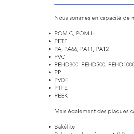
Nous sommes en capacité de me
POM C, POM H
PETP
PA, PA66, PA11, PA12
PVC
PEHD300, PEHD500, PEHD100
PP
PVDF
PTFE
PEEK
Mais également des plaques co
Bakélite