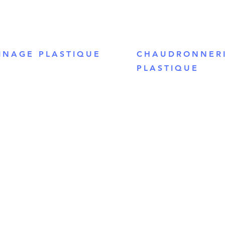
INAGE PLASTIQUE
CHAUDRONNER
PLASTIQUE
Aix
deaux
Bordeaux
noble
Grenoble
Lille
n
Lyon
eille
Marseille
pellier
Montpellier
tes
Nantes
e
Nice
éans
Orléans
s
Paris
nes
Rennes
en
Rouen