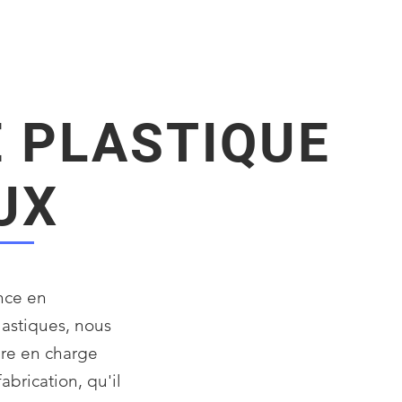
ACCUEIL
DOMAINES D'EXPERTISE
QUI SOMMES-NOUS
 PLASTIQUE
UX
nce en
lastiques, nous
re en charge
brication, qu'il