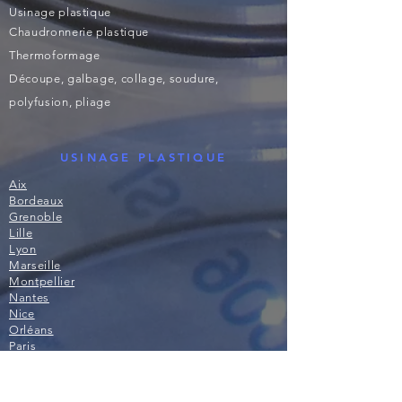
Usinage plastique
Chaudronnerie plastique
Thermoformage
Découpe, galbage, collage, soudure,
polyfusion, pliage
USINAGE PLASTIQUE
Aix
Bordeaux
Grenoble
Lille
Lyon
Marseille
Montpellier
Nantes
Nice
Orléans
Paris
Rennes
Rouen
Strasbourg