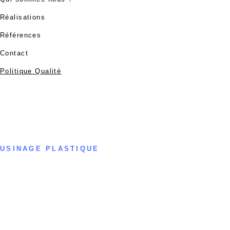
Réalisations
Références
Contact
Politique Qualité
Usinage plastique
Chaudronnerie plastique
Thermoformage
Découpe, galbage, collage, soudure, polyfusion,
pliage
USINAGE PLASTIQUE
Aix
Bordeaux
Grenoble
Lille
Lyon
Marseille
Montpellier
Nantes