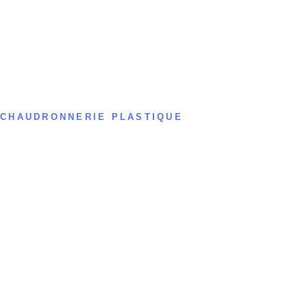
Nice
Orléans
Paris
Rennes
Rouen
Strasbourg
Toulon
Toulouse
Tours
CHAUDRONNERIE PLASTIQUE
Aix
Bordeaux
Grenoble
Lille
Lyon
Marseille
Montpellier
Nantes
Nice
Orléans
Paris
Rennes
Rouen
Strasbourg
Toulon