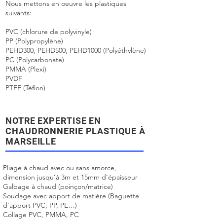
Nous mettons en oeuvre les plastiques
suivants:
PVC (chlorure de polyvinyle)
PP (Polypropylène)
PEHD300, PEHD500, PEHD1000 (Polyéthylène)
PC (Polycarbonate)
PMMA (Plexi)
PVDF
PTFE (Téflon)
NOTRE EXPERTISE EN
CHAUDRONNERIE PLASTIQUE À
MARSEILLE
Pliage à chaud avec ou sans amorce,
dimension jusqu’à 3m et 15mm d’épaisseur
Galbage à chaud (poinçon/matrice)
Soudage avec apport de matière (Baguette
d’apport PVC, PP, PE…)
Collage PVC, PMMA, PC